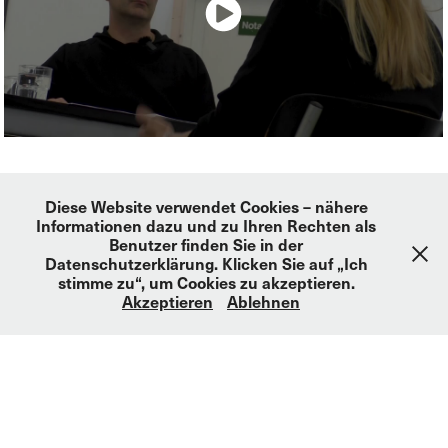
Diese Website verwendet Cookies – nähere
Informationen dazu und zu Ihren Rechten als
DIE MÖGLICHE TATSACHE
Benutzer finden Sie in der
Catalog
Datenschutzerklärung. Klicken Sie auf „Ich
Essay by Christoph Schütte
stimme zu“, um Cookies zu akzeptieren.
32 pp., 17 x 24 cm, 21 color ills., softcover
Akzeptieren
Ablehnen
KANN Verlag
ISBN 978-3-949312-62-5